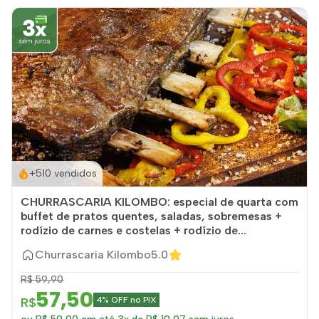
+510 vendidos
CHURRASCARIA KILOMBO: especial de quarta com
buffet de pratos quentes, saladas, sobremesas +
rodízio de carnes e costelas + rodízio de...
Churrascaria Kilombo
5.0
R$ 59,90
57,50
R$
4% OFF no PIX