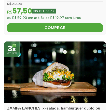
R$ 69,90
57,50
R$
18% OFF no PIX
ou R$ 59,90 em até 3x de R$ 19,97 sem juros
COMPRAR
ZAMPA LANCHES: x-salada, hambúrguer duplo ou