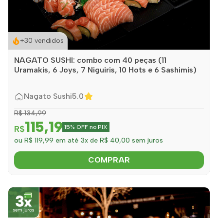
+30 vendidos
NAGATO SUSHI: combo com 40 peças (11
Uramakis, 6 Joys, 7 Niguiris, 10 Hots e 6 Sashimis)
Nagato Sushi
5.0
R$ 134,99
115,19
R$
15% OFF no PIX
ou R$ 119,99 em até 3x de R$ 40,00 sem juros
COMPRAR