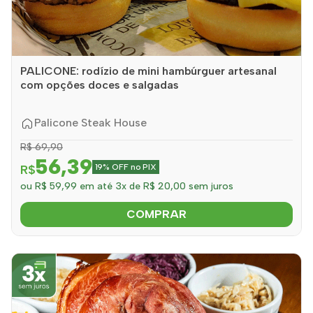
PALICONE: rodízio de mini hambúrguer artesanal
com opções doces e salgadas
Palicone Steak House
R$ 69,90
56,39
R$
19% OFF no PIX
ou R$ 59,99 em até 3x de R$ 20,00 sem juros
COMPRAR