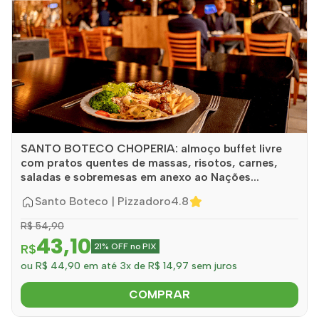
SANTO BOTECO CHOPERIA: almoço buffet livre
com pratos quentes de massas, risotos, carnes,
saladas e sobremesas em anexo ao Nações...
Santo Boteco | Pizzadoro
4.8
R$ 54,90
43,10
R$
21% OFF no PIX
ou R$ 44,90 em até 3x de R$ 14,97 sem juros
COMPRAR