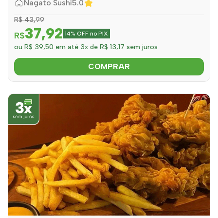
Nagato Sushi
5.0
R$ 43,99
37,92
R$
14% OFF no PIX
ou R$ 39,50 em até 3x de R$ 13,17 sem juros
COMPRAR