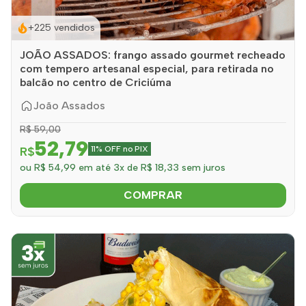
+225 vendidos
JOÃO ASSADOS: frango assado gourmet recheado
com tempero artesanal especial, para retirada no
balcão no centro de Criciúma
João Assados
R$ 59,00
52,79
R$
11% OFF no PIX
ou R$ 54,99 em até 3x de R$ 18,33 sem juros
COMPRAR