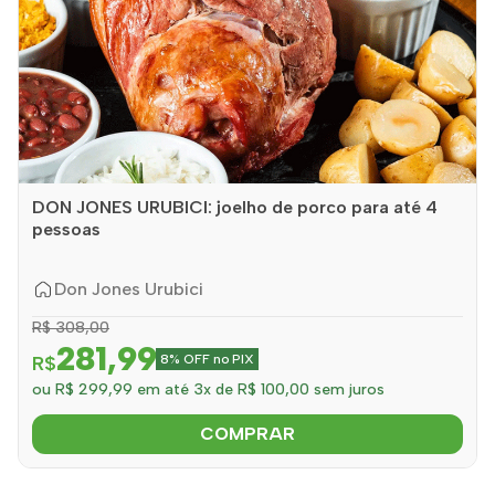
DON JONES URUBICI: joelho de porco para até 4
pessoas
Don Jones Urubici
R$ 308,00
281,99
R$
8% OFF no PIX
ou R$ 299,99 em até 3x de R$ 100,00 sem juros
COMPRAR