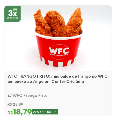
WFC FRANGO FRITO: mini balde de frango no WFC
em anexo ao Angeloni Center Criciúma
WFC Frango Frito
R$ 23,99
18,79
R$
22% OFF no PIX