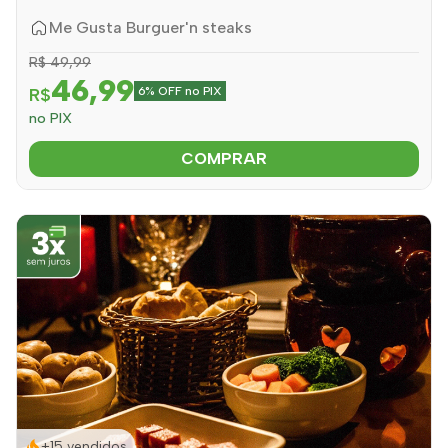
Me Gusta Burguer'n steaks
R$ 49,99
46,99
R$
6% OFF no PIX
no PIX
COMPRAR
+15 vendidos