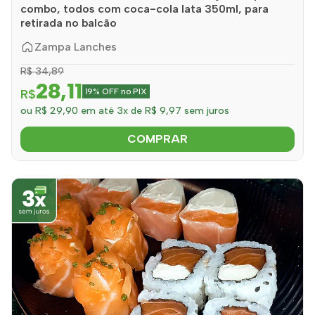
combo, todos com coca-cola lata 350ml, para
retirada no balcão
Zampa Lanches
R$ 34,89
28,11
R$
19% OFF no PIX
ou R$ 29,90 em até 3x de R$ 9,97 sem juros
COMPRAR