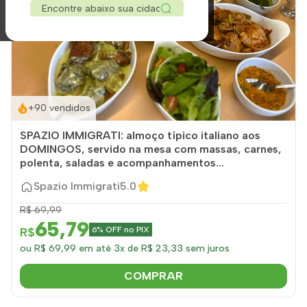
Nova Veneza, SC
Praia do Rosa, SC
Praia Grande, SC
Siderópolis, SC
Sto Amaro da Impe., SC
Timbé do Sul, SC
Torres, RS
+90 vendidos
Três Coroas, RS
Urubici, SC
SPAZIO IMMIGRATI: almoço típico italiano aos
DOMINGOS, servido na mesa com massas, carnes,
Urussanga, SC
polenta, saladas e acompanhamentos...
Spazio Immigrati
5.0
R$ 69,99
65,79
R$
6% OFF no PIX
ou R$ 69,99 em até 3x de R$ 23,33 sem juros
COMPRAR