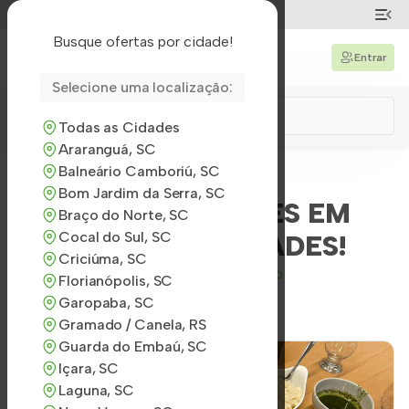
Local
Busque ofertas por cidade!
Entrar
Selecione uma localização:
Todas as Cidades
Araranguá, SC
Balneário Camboriú, SC
Bom Jardim da Serra, SC
OPORTUNIDADES EM
Braço do Norte, SC
Cocal do Sul, SC
TODAS AS CIDADES!
Criciúma, SC
Mudar de localização
Florianópolis, SC
Garopaba, SC
Gramado / Canela, RS
Guarda do Embaú, SC
Içara, SC
Laguna, SC