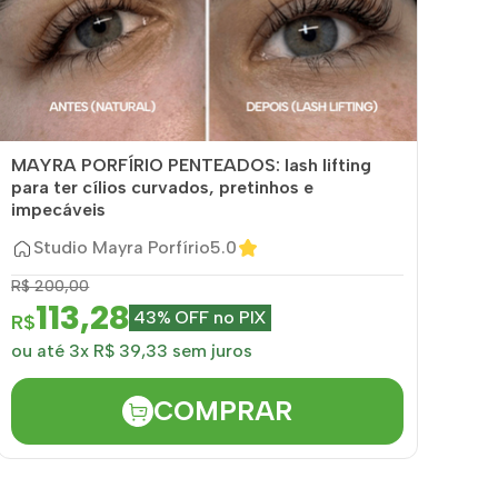
MAYRA PORFÍRIO PENTEADOS: lash lifting
para ter cílios curvados, pretinhos e
impecáveis
Studio Mayra Porfírio
5.0
R$ 200,00
113,28
43% OFF no PIX
R$
ou até 3x R$ 39,33 sem juros
COMPRAR