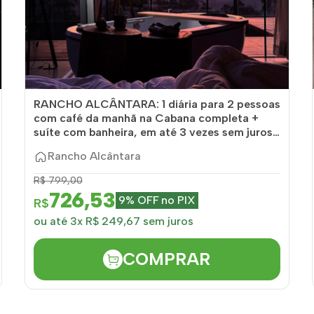
RANCHO ALCÂNTARA: 1 diária para 2 pessoas
com café da manhã na Cabana completa +
suíte com banheira, em até 3 vezes sem juros
no...
Rancho Alcântara
R$ 799,00
726,53
9% OFF no PIX
R$
ou até 3x R$ 249,67 sem juros
COMPRAR