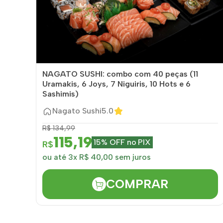
NAGATO SUSHI: combo com 40 peças (11
Uramakis, 6 Joys, 7 Niguiris, 10 Hots e 6
Sashimis)
Nagato Sushi
5.0
R$ 134,99
115,19
15% OFF no PIX
R$
ou até 3x R$ 40,00 sem juros
COMPRAR