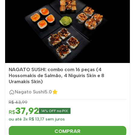
NAGATO SUSHI: combo com 16 peças (4
Hossomakis de Salmão, 4 Niguiris Skin e 8
Uramakis Skin)
Nagato Sushi
5.0
R$ 43,99
37,92
R$
14% OFF no PIX
ou até 3x R$ 13,17 sem juros
COMPRAR