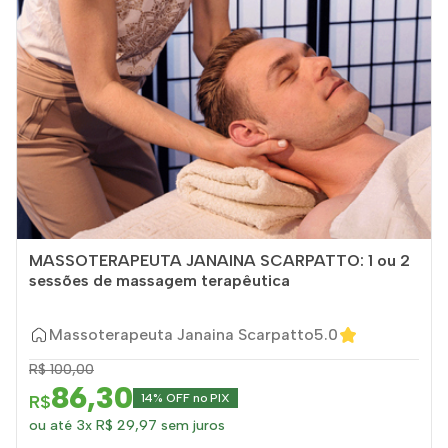
MASSOTERAPEUTA JANAINA SCARPATTO: 1 ou 2
sessões de massagem terapêutica
Massoterapeuta Janaina Scarpatto
5.0
R$ 100,00
86,30
R$
14% OFF no PIX
ou até 3x R$ 29,97 sem juros