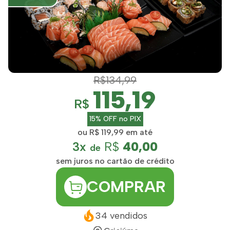
R$134,99
115,19
R$
15% OFF no PIX
ou R$ 119,99 em até
3x
R$
40,00
de
sem juros no cartão de crédito
COMPRAR
34 vendidos