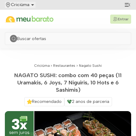
Criciúma
Entrar
Criciúma
>
Restaurantes
>
Nagato Sushi
NAGATO SUSHI: combo com 40 peças (11
Uramakis, 6 Joys, 7 Niguiris, 10 Hots e 6
Sashimis)
Recomendado
2 anos de parceria