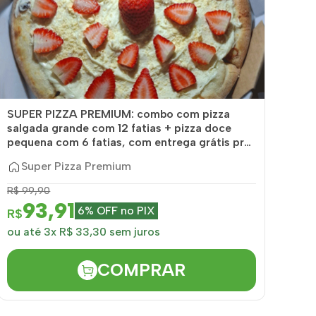
SUPER PIZZA PREMIUM: combo com pizza
salgada grande com 12 fatias + pizza doce
pequena com 6 fatias, com entrega grátis pra
Içara e...
Super Pizza Premium
R$ 99,90
93,91
6% OFF no PIX
R$
ou até 3x R$ 33,30 sem juros
COMPRAR