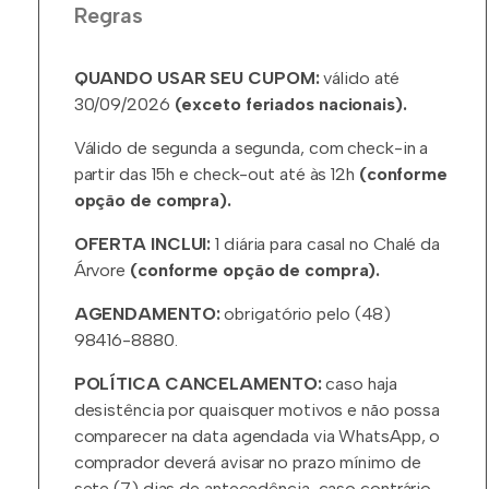
Regras
QUANDO USAR SEU CUPOM:
válido até
30/09/2026
(exceto feriados nacionais).
Válido de segunda a segunda, com check-in a
partir das 15h e check-out até às 12h
(conforme
opção de compra).
OFERTA INCLUI:
1 diária para casal no Chalé da
Árvore
(conforme opção de compra).
AGENDAMENTO:
obrigatório pelo (48)
98416-8880.
POLÍTICA CANCELAMENTO:
caso haja
desistência por quaisquer motivos e não possa
comparecer na data agendada via WhatsApp, o
comprador deverá avisar no prazo mínimo de
sete (7) dias de antecedência, caso contrário