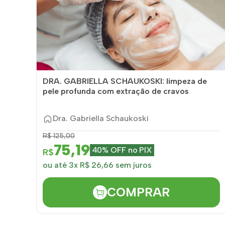
DRA. GABRIELLA SCHAUKOSKI: limpeza de
pele profunda com extração de cravos
Dra. Gabriella Schaukoski
R$ 125,00
75,19
40% OFF no PIX
R$
ou até 3x R$ 26,66 sem juros
COMPRAR