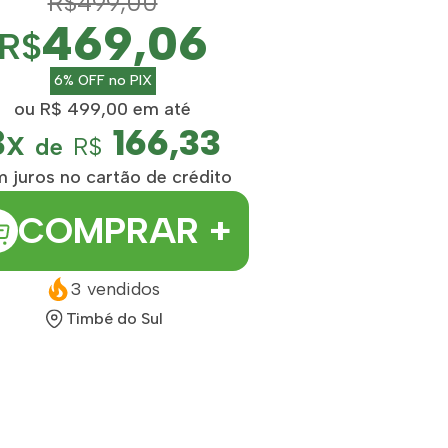
R$499,00
469,06
R$
6% OFF no PIX
ou R$ 499,00 em até
3x
166,33
de
R$
 juros no cartão de crédito
COMPRAR +
3 vendidos
Timbé do Sul