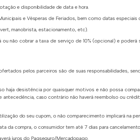
otação e disponibilidade de data e hora.
 Municipais e Vésperas de Feriados, bem como datas especiais 
uvert, manobrista, estacionamento, etc).
 ou não cobrar a taxa de serviço de 10% (opcional) e poderá s
 ofertados pelos parceiros são de suas responsabilidades, s
aso haja desistência por quaisquer motivos e não possa comp
e antecedência, caso contrário não haverá reembolso ou crédit
tilização do seu cupom, o não comparecimento implicará na pe
 data da compra, o consumidor tem até 7 dias para cancelament
averá juros do Pagseguro/Mercadopago.