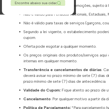
Nova Veneza, SC
Não cumulativa para outras promoções, sujeito à l
Praia do Rosa, SC
Praia Grande, SC
Não é válido para Feriados Nacionais, Estaduais,
Siderópolis, SC
Não é válido para taxas de serviços (garçons, co
Sto Amaro da Impe., SC
Timbé do Sul, SC
Segundo a lei vigente, o estabelecimento poderá
Torres, RS
cupom.
Três Coroas, RS
Oferta pode esgotar a qualquer momento.
Urubici, SC
Urussanga, SC
Os preços originais dos produtos/serviços aqui
internas em qualquer momento.
Transferência e cancelamentos de diárias
: C
deverá avisar no prazo mínimo de sete (7) dias d
prazo mínimo de sete (7) dias de antecedência.
Validade do Cupom:
Fique atento ao prazo de u
Cancelamento
: Por qualquer motivo a partir da
Politica de Parcelamento:
*Para parcelamento h