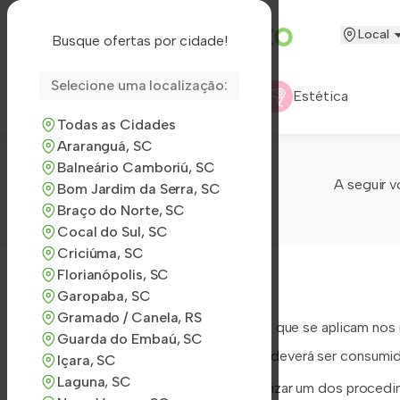
Local
Busque ofertas por cidade!
Selecione uma localização:
Restaurantes
Estética
Todas as Cidades
Araranguá, SC
Balneário Camboriú, SC
A seguir v
Bom Jardim da Serra, SC
Braço do Norte, SC
Cocal do Sul, SC
Criciúma, SC
Florianópolis, SC
Garopaba, SC
Gramado / Canela, RS
A seguir você encontra as regras que se aplicam nos 
Guarda do Embaú, SC
Geral
: O valor de seu cupom deverá ser consumid
Içara, SC
Laguna, SC
Caso a cliente não queira realizar um dos proced