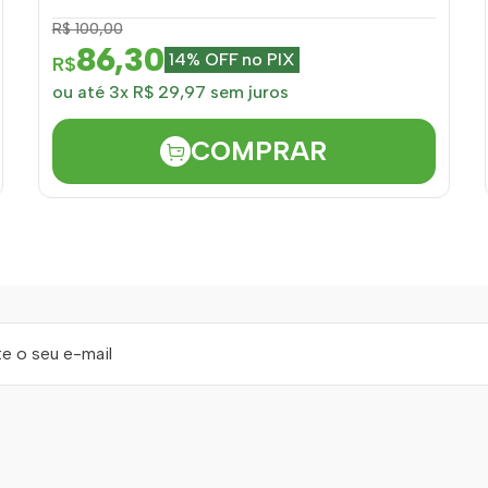
R$ 100,00
86,30
14% OFF no PIX
R$
ou até 3x R$ 29,97 sem juros
COMPRAR