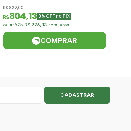
R$ 829,00
804,13
3% OFF no PIX
R$
ou até 3x R$ 276,33 sem juros
COMPRAR