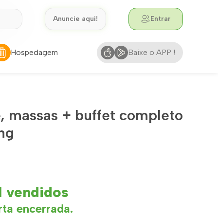
Anuncie aqui!
Entrar
Hospedagem
Baixe o APP !
, massas + buffet completo
ng
1 vendidos
rta encerrada.