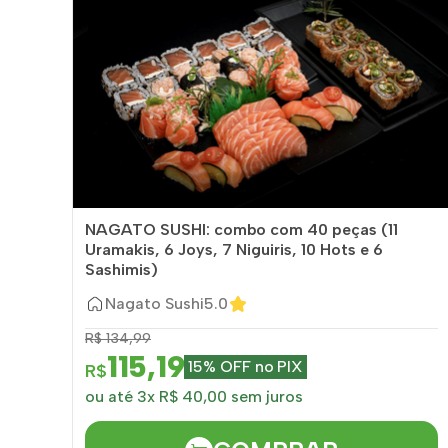
NAGATO SUSHI: combo com 40 peças (11
Uramakis, 6 Joys, 7 Niguiris, 10 Hots e 6
Sashimis)
Nagato Sushi
5.0
R$ 134,99
115,19
15% OFF no PIX
R$
ou até 3x R$ 40,00 sem juros