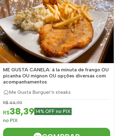
ME GUSTA CANELA: à la minuta de frango OU
picanha OU mignon OU opções diversas com
acompanhamentos
Me Gusta Burguer'n steaks
R$ 44,90
38,39
14% OFF no PIX
R$
no PIX