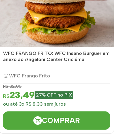
WFC FRANGO FRITO: WFC Insano Burguer em
anexo ao Angeloni Center Criciúma
WFC Frango Frito
R$ 32,00
23,49
27% OFF no PIX
R$
ou até 3x R$ 8,33 sem juros
COMPRAR