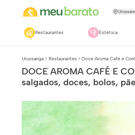
Urussan
Restaurantes
Estética
Urussanga
>
Restaurantes
>
Doce Aroma Café e Conf
DOCE AROMA CAFÉ E CONFE
salgados, doces, bolos, pã