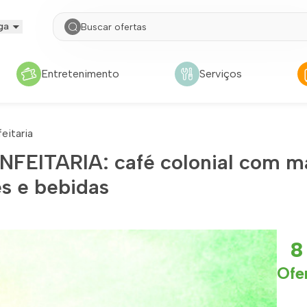
ga
Entretenimento
Serviços
eitaria
ITARIA: café colonial com mai
es e bebidas
8
Ofe